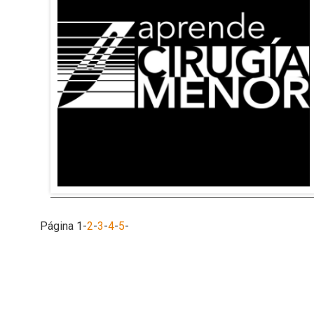
Página
1
-
2
-
3
-
4
-
5
-