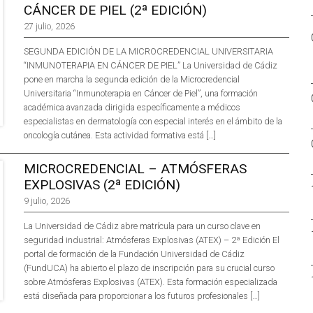
CÁNCER DE PIEL (2ª EDICIÓN)
27 julio, 2026
SEGUNDA EDICIÓN DE LA MICROCREDENCIAL UNIVERSITARIA
“INMUNOTERAPIA EN CÁNCER DE PIEL” La Universidad de Cádiz
pone en marcha la segunda edición de la Microcredencial
Universitaria “Inmunoterapia en Cáncer de Piel”, una formación
académica avanzada dirigida específicamente a médicos
especialistas en dermatología con especial interés en el ámbito de la
oncología cutánea. Esta actividad formativa está […]
MICROCREDENCIAL – ATMÓSFERAS
EXPLOSIVAS (2ª EDICIÓN)
9 julio, 2026
La Universidad de Cádiz abre matrícula para un curso clave en
seguridad industrial: Atmósferas Explosivas (ATEX) – 2ª Edición El
portal de formación de la Fundación Universidad de Cádiz
(FundUCA) ha abierto el plazo de inscripción para su crucial curso
sobre Atmósferas Explosivas (ATEX). Esta formación especializada
está diseñada para proporcionar a los futuros profesionales […]